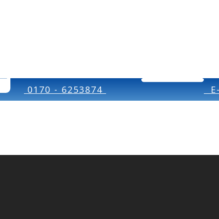
0170 - 6253874
E-